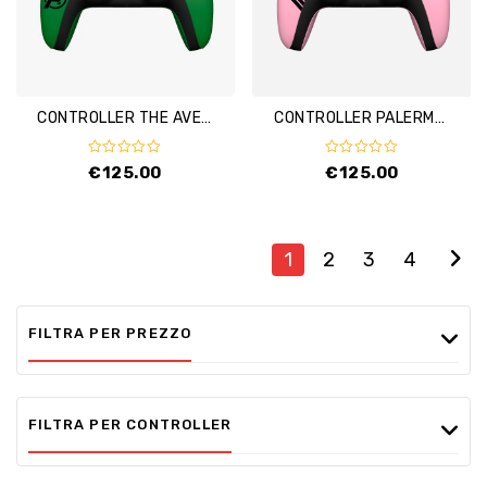
CONTROLLER THE AVENGERS – HULK
CONTROLLER PALERMO F.C
0
0
€
125.00
€
125.00
out
out
of
of
5
5
1
2
3
4
FILTRA PER PREZZO
FILTRA PER CONTROLLER