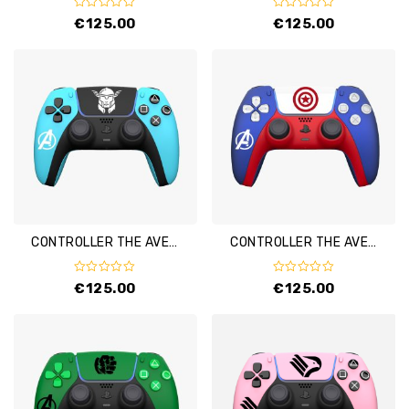
0
0
€
125.00
€
125.00
out
out
of
of
5
5
CONTROLLER THE AVENGERS – THOR
CONTROLLER THE AVENGERS – CAPTAIN AMERICA
0
0
€
125.00
€
125.00
out
out
of
of
5
5