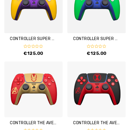
CONTROLLER SUPER MARIO – WARIO
CONTROLLER SUPER MARIO – LUIGI MARIO
0
0
€
125.00
€
125.00
out
out
of
of
5
5
CONTROLLER THE AVENGERS – IRON MAN
CONTROLLER THE AVENGERS – BLACK WIDOW